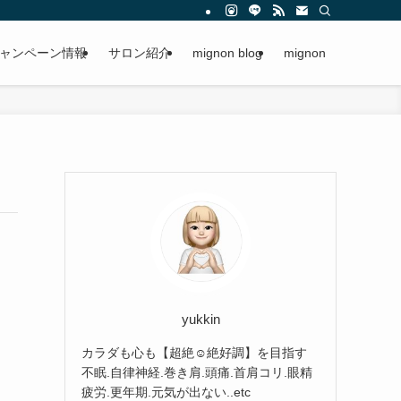
ャンペーン情報
サロン紹介
mignon blog
mignon
yukkin
カラダも心も【超絶☺︎絶好調】を目指す
不眠.自律神経.巻き肩.頭痛.首肩コリ.眼精
疲労.更年期.元気が出ない..etc