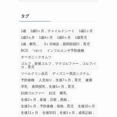
ゴ
リ
タグ
1歳
1歳0ヶ月，チャイルドシート
1歳2ヶ月
1歳3ヵ月
1歳4ヶ月
1歳5ヶ月
1歳育児
1歳，断乳，
3ヶ月検診，股関節脱臼，育児
BCG
つわり
インフルエンザ予防接種
オーガニックオムツ
ゴルフ，産後ゴルフ，ママゴルファー，ゴルフバ
カ，育児
ツベルクリン反応
ディズニー英語システム
予防接種
人見知り，生後7ヶ月，育児
健康
卒乳
夜間授乳，生後5ヶ月，育児
妊婦ゴルファー
妊活
断乳
生後2ヶ月，産後，旦那，愚痴，
生後3ヶ月，予防接種，発熱，育児
生後10ヶ月
生後11ヶ月
生後50日，生後1ヶ月，成長記録，