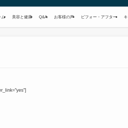
ラム
美容と健康
Q&A
お客様の声
ビフォー・アフター
キ
r_link=”yes”]