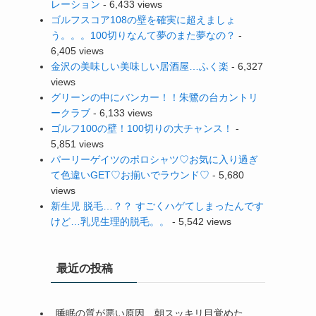
レーション
- 6,433 views
ゴルフスコア108の壁を確実に超えましょ
う。。。100切りなんて夢のまた夢なの？
-
6,405 views
金沢の美味しい美味しい居酒屋…ふく楽
- 6,327
views
グリーンの中にバンカー！！朱鷺の台カントリ
ークラブ
- 6,133 views
ゴルフ100の壁！100切りの大チャンス！
-
5,851 views
パーリーゲイツのポロシャツ♡お気に入り過ぎ
て色違いGET♡お揃いでラウンド♡
- 5,680
views
新生児 脱毛…？？ すごくハゲてしまったんです
けど…乳児生理的脱毛。。
- 5,542 views
最近の投稿
睡眠の質が悪い原因…朝スッキリ目覚めた