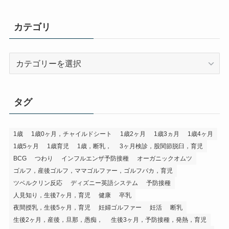
カテゴリ
カ
テ
ゴ
リ
タグ
1歳
1歳0ヶ月，チャイルドシート
1歳2ヶ月
1歳3ヵ月
1歳4ヶ月
1歳5ヶ月
1歳育児
1歳，断乳，
3ヶ月検診，股関節脱臼，育児
BCG
つわり
インフルエンザ予防接種
オーガニックオムツ
ゴルフ，産後ゴルフ，ママゴルファー，ゴルフバカ，育児
ツベルクリン反応
ディズニー英語システム
予防接種
人見知り，生後7ヶ月，育児
健康
卒乳
夜間授乳，生後5ヶ月，育児
妊婦ゴルファー
妊活
断乳
生後2ヶ月，産後，旦那，愚痴，
生後3ヶ月，予防接種，発熱，育児