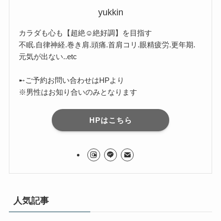
yukkin
カラダも心も【超絶☺︎絶好調】を目指す
不眠.自律神経.巻き肩.頭痛.首肩コリ.眼精疲労.更年期.
元気が出ない..etc
➸ご予約お問い合わせはHPより
※男性はお知り合いのみとなります
HPはこちら
人気記事