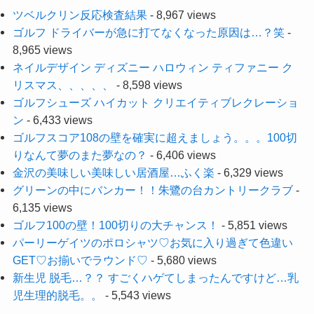
ツベルクリン反応検査結果
- 8,967 views
ゴルフ ドライバーが急に打てなくなった原因は…？笑
-
8,965 views
ネイルデザイン ディズニー ハロウィン ティファニー ク
リスマス、、、、、
- 8,598 views
ゴルフシューズ ハイカット クリエイティブレクレーショ
ン
- 6,433 views
ゴルフスコア108の壁を確実に超えましょう。。。100切
りなんて夢のまた夢なの？
- 6,406 views
金沢の美味しい美味しい居酒屋…ふく楽
- 6,329 views
グリーンの中にバンカー！！朱鷺の台カントリークラブ
-
6,135 views
ゴルフ100の壁！100切りの大チャンス！
- 5,851 views
パーリーゲイツのポロシャツ♡お気に入り過ぎて色違い
GET♡お揃いでラウンド♡
- 5,680 views
新生児 脱毛…？？ すごくハゲてしまったんですけど…乳
児生理的脱毛。。
- 5,543 views