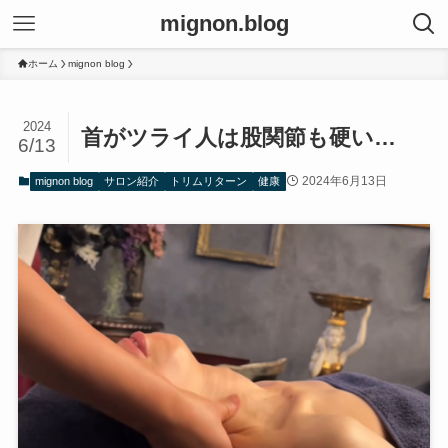
mignon.blog
ホーム
mignon blog
2024
首がツライ人は股関節も硬い…
6/13
2024年6月13日
mignon blog
サロン紹介
トリムリターン
健康