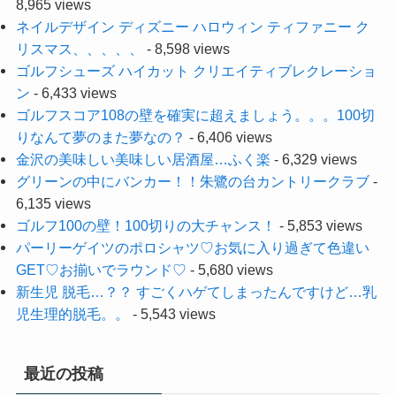
8,965 views
ネイルデザイン ディズニー ハロウィン ティファニー ク
リスマス、、、、、
- 8,598 views
ゴルフシューズ ハイカット クリエイティブレクレーショ
ン
- 6,433 views
ゴルフスコア108の壁を確実に超えましょう。。。100切
りなんて夢のまた夢なの？
- 6,406 views
金沢の美味しい美味しい居酒屋…ふく楽
- 6,329 views
グリーンの中にバンカー！！朱鷺の台カントリークラブ
-
6,135 views
ゴルフ100の壁！100切りの大チャンス！
- 5,853 views
パーリーゲイツのポロシャツ♡お気に入り過ぎて色違い
GET♡お揃いでラウンド♡
- 5,680 views
新生児 脱毛…？？ すごくハゲてしまったんですけど…乳
児生理的脱毛。。
- 5,543 views
最近の投稿