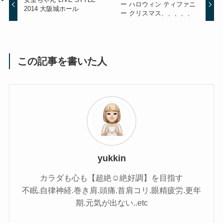
ー ハロウィン ティファニ
2014 大阪城ホール
ー クリスマス、、、、、
この記事を書いた人
yukkin
カラダも心も【超絶☺︎絶好調】を目指す
不眠.自律神経.巻き肩.頭痛.首肩コリ.眼精疲労.更年
期.元気が出ない..etc