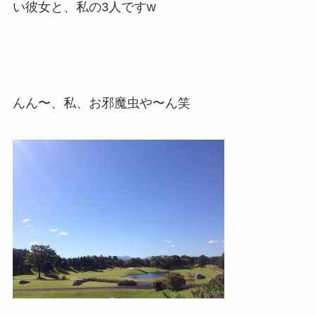
い彼女と、私の3人ですw
んん〜、私、お邪魔虫や〜ん笑