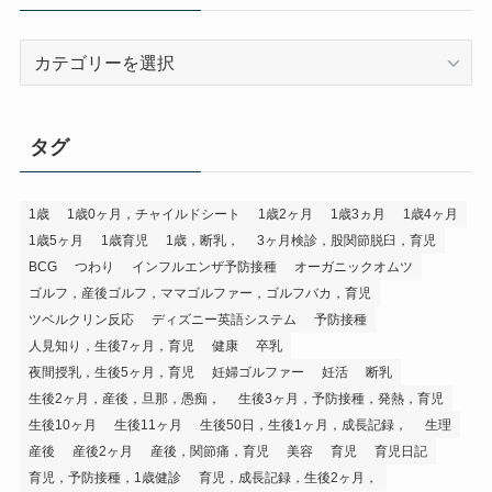
カ
テ
ゴ
リ
タグ
1歳
1歳0ヶ月，チャイルドシート
1歳2ヶ月
1歳3ヵ月
1歳4ヶ月
1歳5ヶ月
1歳育児
1歳，断乳，
3ヶ月検診，股関節脱臼，育児
BCG
つわり
インフルエンザ予防接種
オーガニックオムツ
ゴルフ，産後ゴルフ，ママゴルファー，ゴルフバカ，育児
ツベルクリン反応
ディズニー英語システム
予防接種
人見知り，生後7ヶ月，育児
健康
卒乳
夜間授乳，生後5ヶ月，育児
妊婦ゴルファー
妊活
断乳
生後2ヶ月，産後，旦那，愚痴，
生後3ヶ月，予防接種，発熱，育児
生後10ヶ月
生後11ヶ月
生後50日，生後1ヶ月，成長記録，
生理
産後
産後2ヶ月
産後，関節痛，育児
美容
育児
育児日記
育児，予防接種，1歳健診
育児，成長記録，生後2ヶ月，