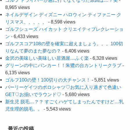
ゴルフ ドライバーが急に打てなくなった原因は…？笑
-
8,965 views
ネイルデザイン ディズニー ハロウィン ティファニー ク
リスマス、、、、、
- 8,598 views
ゴルフシューズ ハイカット クリエイティブレクレーショ
ン
- 6,433 views
ゴルフスコア108の壁を確実に超えましょう。。。100切
りなんて夢のまた夢なの？
- 6,406 views
金沢の美味しい美味しい居酒屋…ふく楽
- 6,328 views
グリーンの中にバンカー！！朱鷺の台カントリークラブ
-
6,135 views
ゴルフ100の壁！100切りの大チャンス！
- 5,851 views
パーリーゲイツのポロシャツ♡お気に入り過ぎて色違い
GET♡お揃いでラウンド♡
- 5,680 views
新生児 脱毛…？？ すごくハゲてしまったんですけど…乳
児生理的脱毛。。
- 5,543 views
最近の投稿