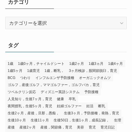
カテゴリ
カ
テ
ゴ
リ
タグ
1歳
1歳0ヶ月，チャイルドシート
1歳2ヶ月
1歳3ヵ月
1歳4ヶ月
1歳5ヶ月
1歳育児
1歳，断乳，
3ヶ月検診，股関節脱臼，育児
BCG
つわり
インフルエンザ予防接種
オーガニックオムツ
ゴルフ，産後ゴルフ，ママゴルファー，ゴルフバカ，育児
ツベルクリン反応
ディズニー英語システム
予防接種
人見知り，生後7ヶ月，育児
健康
卒乳
夜間授乳，生後5ヶ月，育児
妊婦ゴルファー
妊活
断乳
生後2ヶ月，産後，旦那，愚痴，
生後3ヶ月，予防接種，発熱，育児
生後10ヶ月
生後11ヶ月
生後50日，生後1ヶ月，成長記録，
生理
産後
産後2ヶ月
産後，関節痛，育児
美容
育児
育児日記