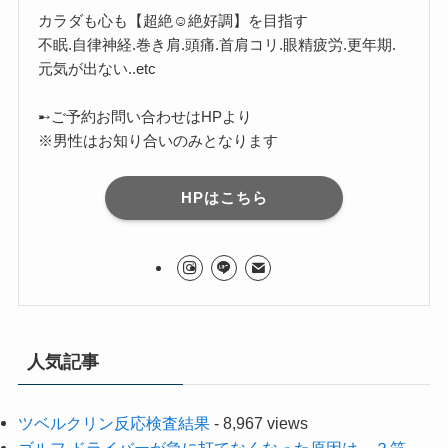
カラダも心も【超絶☺︎絶好調】を目指す
不眠.自律神経.巻き肩.頭痛.首肩コリ.眼精疲労.更年期.
元気が出ない..etc
➸ご予約お問い合わせはHPより
※男性はお知り合いのみとなります
HPはこちら
人気記事
ツベルクリン反応検査結果
- 8,967 views