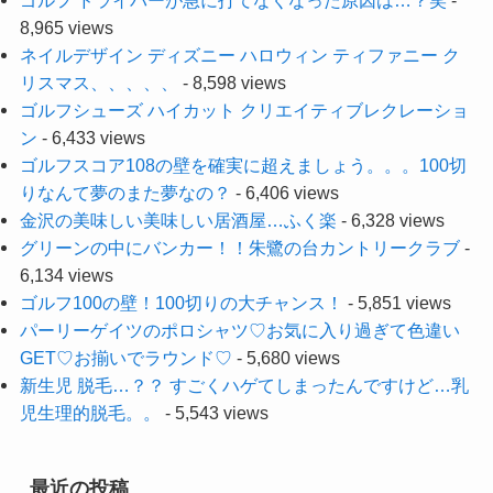
ゴルフ ドライバーが急に打てなくなった原因は…？笑
-
8,965 views
ネイルデザイン ディズニー ハロウィン ティファニー ク
リスマス、、、、、
- 8,598 views
ゴルフシューズ ハイカット クリエイティブレクレーショ
ン
- 6,433 views
ゴルフスコア108の壁を確実に超えましょう。。。100切
りなんて夢のまた夢なの？
- 6,406 views
金沢の美味しい美味しい居酒屋…ふく楽
- 6,328 views
グリーンの中にバンカー！！朱鷺の台カントリークラブ
-
6,134 views
ゴルフ100の壁！100切りの大チャンス！
- 5,851 views
パーリーゲイツのポロシャツ♡お気に入り過ぎて色違い
GET♡お揃いでラウンド♡
- 5,680 views
新生児 脱毛…？？ すごくハゲてしまったんですけど…乳
児生理的脱毛。。
- 5,543 views
最近の投稿