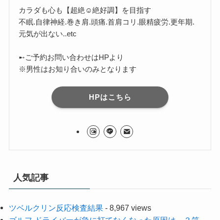
カラダも心も【超絶☺︎絶好調】を目指す
不眠.自律神経.巻き肩.頭痛.首肩コリ.眼精疲労.更年期.
元気が出ない..etc
➸ご予約お問い合わせはHPより
※男性はお知り合いのみとなります
HPはこちら
人気記事
ツベルクリン反応検査結果
- 8,967 views