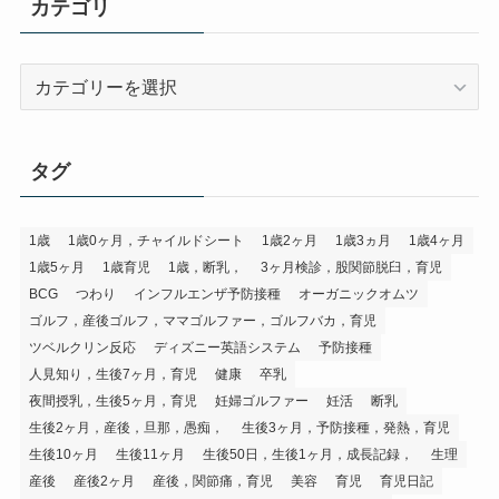
カテゴリ
カ
テ
ゴ
リ
タグ
1歳
1歳0ヶ月，チャイルドシート
1歳2ヶ月
1歳3ヵ月
1歳4ヶ月
1歳5ヶ月
1歳育児
1歳，断乳，
3ヶ月検診，股関節脱臼，育児
BCG
つわり
インフルエンザ予防接種
オーガニックオムツ
ゴルフ，産後ゴルフ，ママゴルファー，ゴルフバカ，育児
ツベルクリン反応
ディズニー英語システム
予防接種
人見知り，生後7ヶ月，育児
健康
卒乳
夜間授乳，生後5ヶ月，育児
妊婦ゴルファー
妊活
断乳
生後2ヶ月，産後，旦那，愚痴，
生後3ヶ月，予防接種，発熱，育児
生後10ヶ月
生後11ヶ月
生後50日，生後1ヶ月，成長記録，
生理
産後
産後2ヶ月
産後，関節痛，育児
美容
育児
育児日記