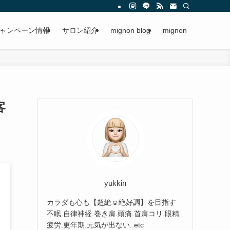
ャンペーン情報
サロン紹介
mignon blog
mignon
客
yukkin
カラダも心も【超絶☺︎絶好調】を目指す
不眠.自律神経.巻き肩.頭痛.首肩コリ.眼精
疲労.更年期.元気が出ない..etc