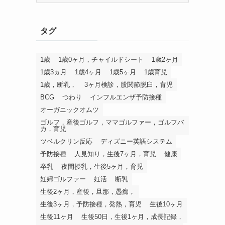
ゴ
リ
タグ
1歳
1歳0ヶ月，チャイルドシート
1歳2ヶ月
1歳3ヵ月
1歳4ヶ月
1歳5ヶ月
1歳育児
1歳，断乳，
3ヶ月検診，股関節脱臼，育児
BCG
つわり
インフルエンザ予防接種
オーガニックオムツ
ゴルフ，産後ゴルフ，ママゴルファー，ゴルフバ
カ，育児
ツベルクリン反応
ディズニー英語システム
予防接種
人見知り，生後7ヶ月，育児
健康
卒乳
夜間授乳，生後5ヶ月，育児
妊婦ゴルファー
妊活
断乳
生後2ヶ月，産後，旦那，愚痴，
生後3ヶ月，予防接種，発熱，育児
生後10ヶ月
生後11ヶ月
生後50日，生後1ヶ月，成長記録，