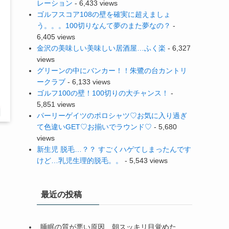
レーション
- 6,433 views
ゴルフスコア108の壁を確実に超えましょ
う。。。100切りなんて夢のまた夢なの？
-
6,405 views
金沢の美味しい美味しい居酒屋…ふく楽
- 6,327
views
グリーンの中にバンカー！！朱鷺の台カントリ
ークラブ
- 6,133 views
ゴルフ100の壁！100切りの大チャンス！
-
5,851 views
パーリーゲイツのポロシャツ♡お気に入り過ぎ
て色違いGET♡お揃いでラウンド♡
- 5,680
views
新生児 脱毛…？？ すごくハゲてしまったんです
けど…乳児生理的脱毛。。
- 5,543 views
最近の投稿
睡眠の質が悪い原因…朝スッキリ目覚めた