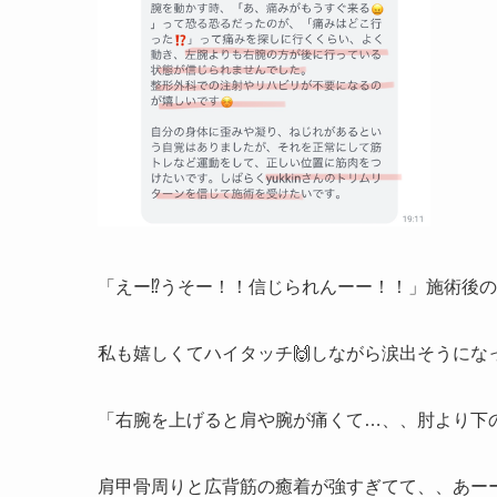
「えー⁉︎うそー！！信じられんーー！！」施術後
私も嬉しくてハイタッチ🙌しながら涙出そうになっ
「右腕を上げると肩や腕が痛くて…、、肘より下
肩甲骨周りと広背筋の癒着が強すぎてて、、あー