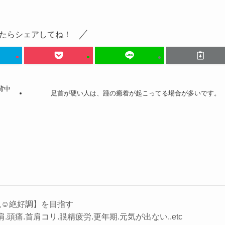
たらシェアしてね！
背中
足首が硬い人は、踵の癒着が起こってる場合が多いです。
☺︎絶好調】を目指す
.頭痛.首肩コリ.眼精疲労.更年期.元気が出ない..etc