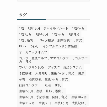
ゴ
リ
タグ
1歳
1歳0ヶ月，チャイルドシート
1歳2ヶ月
1歳3ヵ月
1歳4ヶ月
1歳5ヶ月
1歳育児
1歳，断乳，
3ヶ月検診，股関節脱臼，育児
BCG
つわり
インフルエンザ予防接種
オーガニックオムツ
ゴルフ，産後ゴルフ，ママゴルファー，ゴルフバ
カ，育児
ツベルクリン反応
ディズニー英語システム
予防接種
人見知り，生後7ヶ月，育児
健康
卒乳
夜間授乳，生後5ヶ月，育児
妊婦ゴルファー
妊活
断乳
生後2ヶ月，産後，旦那，愚痴，
生後3ヶ月，予防接種，発熱，育児
生後10ヶ月
生後11ヶ月
生後50日，生後1ヶ月，成長記録，