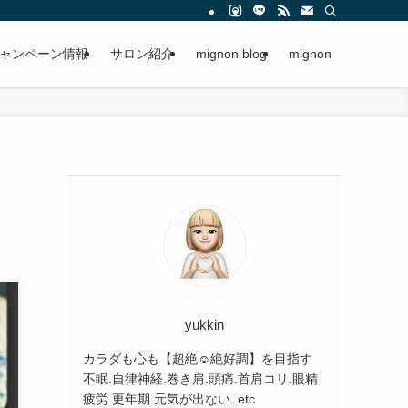
ャンペーン情報
サロン紹介
mignon blog
mignon
yukkin
カラダも心も【超絶☺︎絶好調】を目指す
不眠.自律神経.巻き肩.頭痛.首肩コリ.眼精
疲労.更年期.元気が出ない..etc