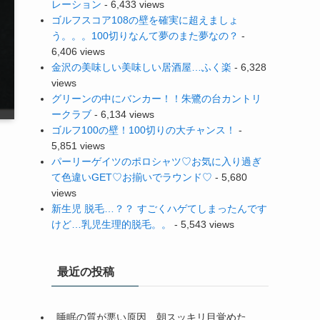
レーション
- 6,433 views
ゴルフスコア108の壁を確実に超えましょ
う。。。100切りなんて夢のまた夢なの？
-
6,406 views
金沢の美味しい美味しい居酒屋…ふく楽
- 6,328
views
グリーンの中にバンカー！！朱鷺の台カントリ
ークラブ
- 6,134 views
ゴルフ100の壁！100切りの大チャンス！
-
5,851 views
パーリーゲイツのポロシャツ♡お気に入り過ぎ
て色違いGET♡お揃いでラウンド♡
- 5,680
views
新生児 脱毛…？？ すごくハゲてしまったんです
けど…乳児生理的脱毛。。
- 5,543 views
最近の投稿
睡眠の質が悪い原因…朝スッキリ目覚めた