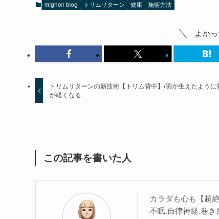
mignon blog
トリムリターン
健康
施術方法
よかっ
トリムリターンの新技術【トリム背中】/羽が生えたように
が軽くなる
この記事を書いた人
カラダも心も【超絶
不眠.自律神経.巻き肩