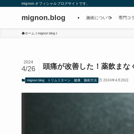
mignon.オフィシャルブログサイトです。
mignon.blog
施術について
専門コ
ホーム
mignon blog
2024
頭痛が改善した！薬飲まな
4/26
2024年4月26日
mignon blog
トリムリターン
健康
施術方法