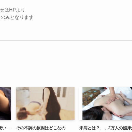
せはHPより
いのみとなります
硬い…
その不調の原因はどこなの
未病とは？、、2万人の臨床