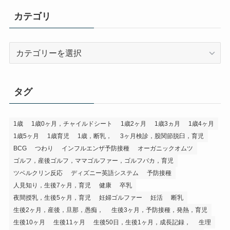
カテゴリ
カ
テ
ゴ
リ
タグ
1歳
1歳0ヶ月，チャイルドシート
1歳2ヶ月
1歳3ヵ月
1歳4ヶ月
1歳5ヶ月
1歳育児
1歳，断乳，
3ヶ月検診，股関節脱臼，育児
BCG
つわり
インフルエンザ予防接種
オーガニックオムツ
ゴルフ，産後ゴルフ，ママゴルファー，ゴルフバカ，育児
ツベルクリン反応
ディズニー英語システム
予防接種
人見知り，生後7ヶ月，育児
健康
卒乳
夜間授乳，生後5ヶ月，育児
妊婦ゴルファー
妊活
断乳
生後2ヶ月，産後，旦那，愚痴，
生後3ヶ月，予防接種，発熱，育児
生後10ヶ月
生後11ヶ月
生後50日，生後1ヶ月，成長記録，
生理