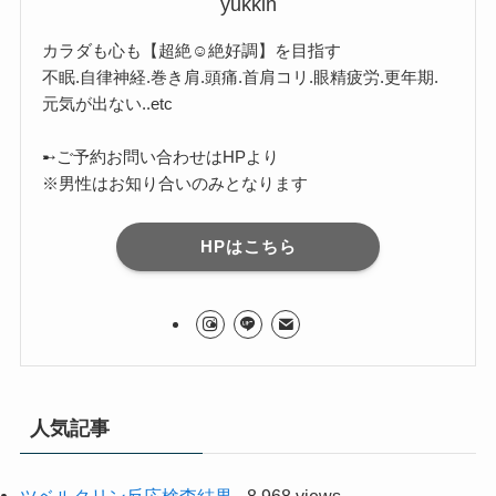
yukkin
カラダも心も【超絶☺︎絶好調】を目指す
不眠.自律神経.巻き肩.頭痛.首肩コリ.眼精疲労.更年期.
元気が出ない..etc
➸ご予約お問い合わせはHPより
※男性はお知り合いのみとなります
HPはこちら
人気記事