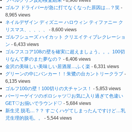
ツベルクリン反応検査結果
- 8,968 views
ゴルフ ドライバーが急に打てなくなった原因は…？笑
-
8,965 views
ネイルデザイン ディズニー ハロウィン ティファニー ク
リスマス、、、、、
- 8,600 views
ゴルフシューズ ハイカット クリエイティブレクレーショ
ン
- 6,433 views
ゴルフスコア108の壁を確実に超えましょう。。。100切
りなんて夢のまた夢なの？
- 6,406 views
金沢の美味しい美味しい居酒屋…ふく楽
- 6,331 views
グリーンの中にバンカー！！朱鷺の台カントリークラブ
-
6,135 views
ゴルフ100の壁！100切りの大チャンス！
- 5,853 views
パーリーゲイツのポロシャツ♡お気に入り過ぎて色違い
GET♡お揃いでラウンド♡
- 5,684 views
新生児 脱毛…？？ すごくハゲてしまったんですけど…乳
児生理的脱毛。。
- 5,544 views