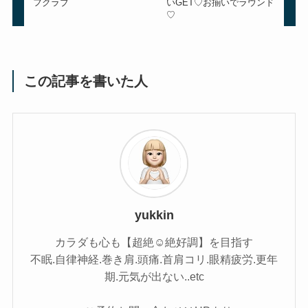
フクラブ
いGET♡お揃いでラウンド
♡
この記事を書いた人
yukkin
カラダも心も【超絶☺︎絶好調】を目指す
不眠.自律神経.巻き肩.頭痛.首肩コリ.眼精疲労.更年
期.元気が出ない..etc