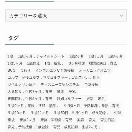
カ
テ
ゴ
リ
タグ
1歳
1歳0ヶ月，チャイルドシート
1歳2ヶ月
1歳3ヵ月
1歳4ヶ月
1歳5ヶ月
1歳育児
1歳，断乳，
3ヶ月検診，股関節脱臼，育児
BCG
つわり
インフルエンザ予防接種
オーガニックオムツ
ゴルフ，産後ゴルフ，ママゴルファー，ゴルフバカ，育児
ツベルクリン反応
ディズニー英語システム
予防接種
人見知り，生後7ヶ月，育児
健康
卒乳
夜間授乳，生後5ヶ月，育児
妊婦ゴルファー
妊活
断乳
生後2ヶ月，産後，旦那，愚痴，
生後3ヶ月，予防接種，発熱，育児
生後10ヶ月
生後11ヶ月
生後50日，生後1ヶ月，成長記録，
生理
産後
産後2ヶ月
産後，関節痛，育児
美容
育児
育児日記
育児，予防接種，1歳健診
育児，成長記録，生後2ヶ月，