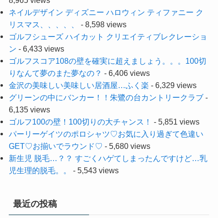
8,965 views
ネイルデザイン ディズニー ハロウィン ティファニー ク
リスマス、、、、、
- 8,598 views
ゴルフシューズ ハイカット クリエイティブレクレーショ
ン
- 6,433 views
ゴルフスコア108の壁を確実に超えましょう。。。100切
りなんて夢のまた夢なの？
- 6,406 views
金沢の美味しい美味しい居酒屋…ふく楽
- 6,329 views
グリーンの中にバンカー！！朱鷺の台カントリークラブ
-
6,135 views
ゴルフ100の壁！100切りの大チャンス！
- 5,851 views
パーリーゲイツのポロシャツ♡お気に入り過ぎて色違い
GET♡お揃いでラウンド♡
- 5,680 views
新生児 脱毛…？？ すごくハゲてしまったんですけど…乳
児生理的脱毛。。
- 5,543 views
最近の投稿