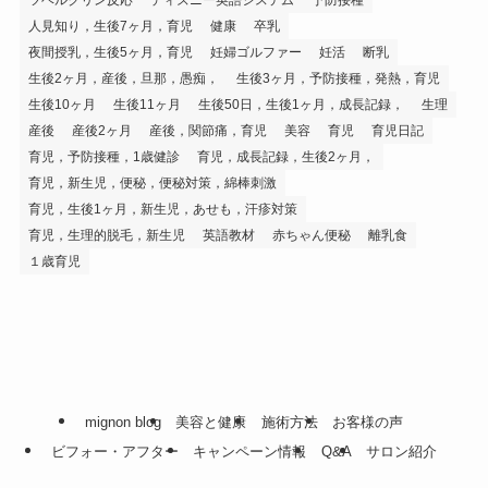
ツベルクリン反応
ディズニー英語システム
予防接種
人見知り，生後7ヶ月，育児
健康
卒乳
夜間授乳，生後5ヶ月，育児
妊婦ゴルファー
妊活
断乳
生後2ヶ月，産後，旦那，愚痴，
生後3ヶ月，予防接種，発熱，育児
生後10ヶ月
生後11ヶ月
生後50日，生後1ヶ月，成長記録，
生理
産後
産後2ヶ月
産後，関節痛，育児
美容
育児
育児日記
育児，予防接種，1歳健診
育児，成長記録，生後2ヶ月，
育児，新生児，便秘，便秘対策，綿棒刺激
育児，生後1ヶ月，新生児，あせも，汗疹対策
育児，生理的脱毛，新生児
英語教材
赤ちゃん便秘
離乳食
１歳育児
mignon blog
美容と健康
施術方法
お客様の声
ビフォー・アフター
キャンペーン情報
Q&A
サロン紹介