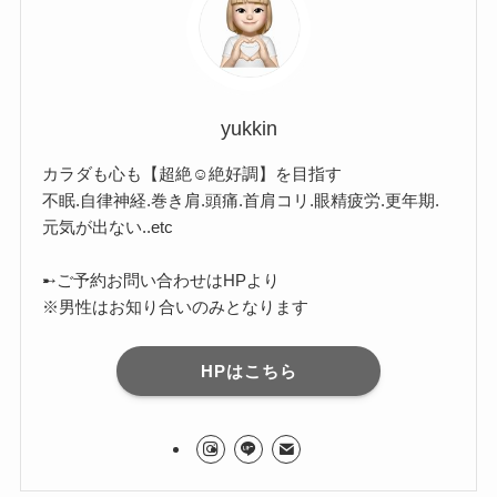
yukkin
カラダも心も【超絶☺︎絶好調】を目指す
不眠.自律神経.巻き肩.頭痛.首肩コリ.眼精疲労.更年期.
元気が出ない..etc
➸ご予約お問い合わせはHPより
※男性はお知り合いのみとなります
HPはこちら