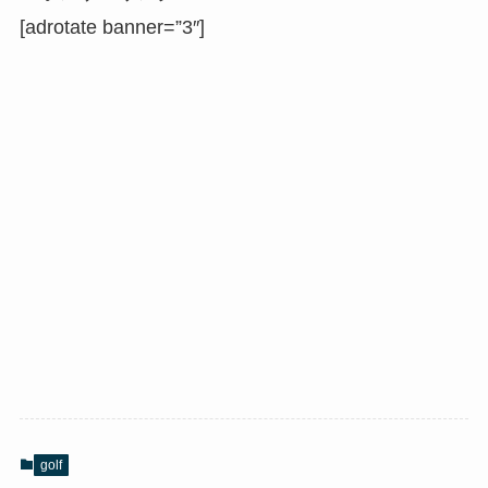
[adrotate banner=”3″]
golf