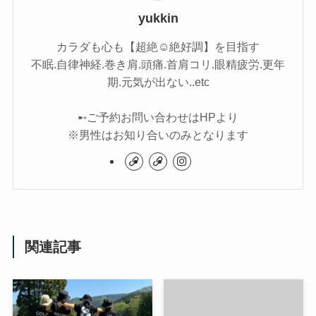
yukkin
カラダも心も【超絶☺︎絶好調】を目指す
不眠.自律神経.巻き肩.頭痛.首肩コリ.眼精疲労.更年
期.元気が出ない..etc
➸ご予約お問い合わせはHPより
※男性はお知り合いのみとなります
関連記事