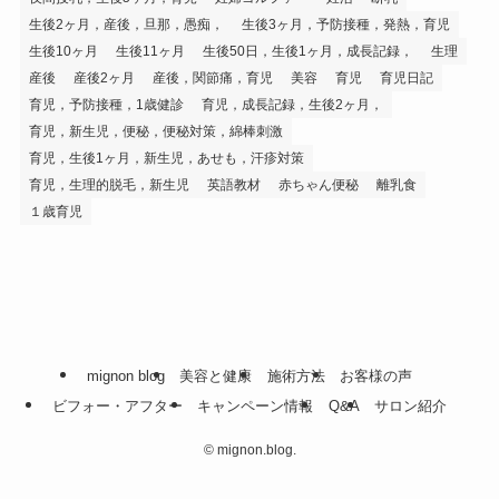
生後2ヶ月，産後，旦那，愚痴，
生後3ヶ月，予防接種，発熱，育児
生後10ヶ月
生後11ヶ月
生後50日，生後1ヶ月，成長記録，
生理
産後
産後2ヶ月
産後，関節痛，育児
美容
育児
育児日記
育児，予防接種，1歳健診
育児，成長記録，生後2ヶ月，
育児，新生児，便秘，便秘対策，綿棒刺激
育児，生後1ヶ月，新生児，あせも，汗疹対策
育児，生理的脱毛，新生児
英語教材
赤ちゃん便秘
離乳食
１歳育児
mignon blog
美容と健康
施術方法
お客様の声
ビフォー・アフター
キャンペーン情報
Q&A
サロン紹介
©
mignon.blog.