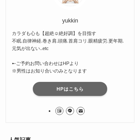
yukkin
カラダも心も【超絶☺︎絶好調】を目指す
不眠.自律神経.巻き肩.頭痛.首肩コリ.眼精疲労.更年期.
元気が出ない..etc
➸ご予約お問い合わせはHPより
※男性はお知り合いのみとなります
HPはこちら