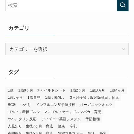
カテゴリ
カ
テ
ゴ
リ
タグ
1歳
1歳0ヶ月，チャイルドシート
1歳2ヶ月
1歳3ヵ月
1歳4ヶ月
1歳5ヶ月
1歳育児
1歳，断乳，
3ヶ月検診，股関節脱臼，育児
BCG
つわり
インフルエンザ予防接種
オーガニックオムツ
ゴルフ，産後ゴルフ，ママゴルファー，ゴルフバカ，育児
ツベルクリン反応
ディズニー英語システム
予防接種
人見知り，生後7ヶ月，育児
健康
卒乳
夜間授乳，生後5ヶ月，育児
妊婦ゴルファー
妊活
断乳