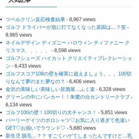
人気記事
ツベルクリン反応検査結果
- 8,967 views
ゴルフ ドライバーが急に打てなくなった原因は…？笑
-
8,965 views
ネイルデザイン ディズニー ハロウィン ティファニー ク
リスマス、、、、、
- 8,598 views
ゴルフシューズ ハイカット クリエイティブレクレーショ
ン
- 6,433 views
ゴルフスコア108の壁を確実に超えましょう。。。100切
りなんて夢のまた夢なの？
- 6,406 views
金沢の美味しい美味しい居酒屋…ふく楽
- 6,328 views
グリーンの中にバンカー！！朱鷺の台カントリークラブ
-
6,134 views
ゴルフ100の壁！100切りの大チャンス！
- 5,851 views
パーリーゲイツのポロシャツ♡お気に入り過ぎて色違い
GET♡お揃いでラウンド♡
- 5,680 views
新生児 脱毛…？？ すごくハゲてしまったんですけど…乳