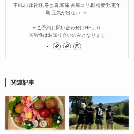
不眠.自律神経.巻き肩.頭痛.首肩コリ.眼精疲労.更年
期.元気が出ない..etc
➸ご予約お問い合わせはHPより
※男性はお知り合いのみとなります
関連記事