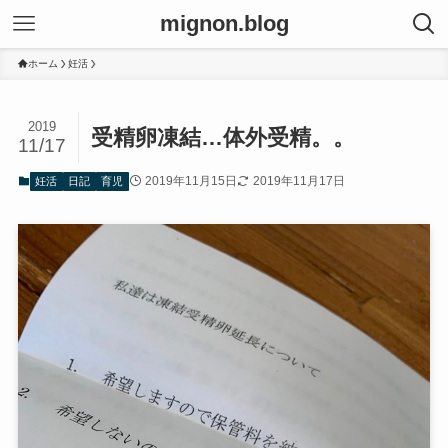
mignon.blog
ホーム
妊活
2019
受精卵凍結…体外受精。。
11/17
2019年11月15日
2019年11月17日
妊活
日記
育児