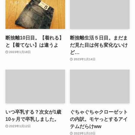
断捨離10日目。【着れる】
断捨離生活５日目。まだま
と【着てない】は違うよ
だ見た目は何も変化ないけ
ど…
2023年1月18日
2023年1月14日
いつ卒乳する？次女が1歳
ぐちゃぐちゃクローゼット
10ヶ月で卒乳しました。
の内訳。モヤっとするアイ
テムだらけww
2023年1月12日
2023年1月10日