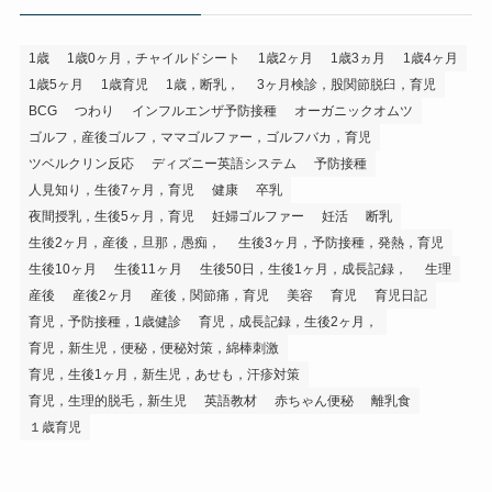
1歳
1歳0ヶ月，チャイルドシート
1歳2ヶ月
1歳3ヵ月
1歳4ヶ月
1歳5ヶ月
1歳育児
1歳，断乳，
3ヶ月検診，股関節脱臼，育児
BCG
つわり
インフルエンザ予防接種
オーガニックオムツ
ゴルフ，産後ゴルフ，ママゴルファー，ゴルフバカ，育児
ツベルクリン反応
ディズニー英語システム
予防接種
人見知り，生後7ヶ月，育児
健康
卒乳
夜間授乳，生後5ヶ月，育児
妊婦ゴルファー
妊活
断乳
生後2ヶ月，産後，旦那，愚痴，
生後3ヶ月，予防接種，発熱，育児
生後10ヶ月
生後11ヶ月
生後50日，生後1ヶ月，成長記録，
生理
産後
産後2ヶ月
産後，関節痛，育児
美容
育児
育児日記
育児，予防接種，1歳健診
育児，成長記録，生後2ヶ月，
育児，新生児，便秘，便秘対策，綿棒刺激
育児，生後1ヶ月，新生児，あせも，汗疹対策
育児，生理的脱毛，新生児
英語教材
赤ちゃん便秘
離乳食
１歳育児