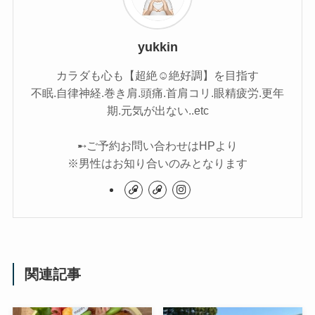
yukkin
カラダも心も【超絶☺︎絶好調】を目指す
不眠.自律神経.巻き肩.頭痛.首肩コリ.眼精疲労.更年
期.元気が出ない..etc
➸ご予約お問い合わせはHPより
※男性はお知り合いのみとなります
関連記事