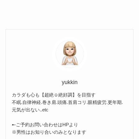
yukkin
カラダも心も【超絶☺︎絶好調】を目指す
不眠.自律神経.巻き肩.頭痛.首肩コリ.眼精疲労.更年期.
元気が出ない..etc
➸ご予約お問い合わせはHPより
※男性はお知り合いのみとなります