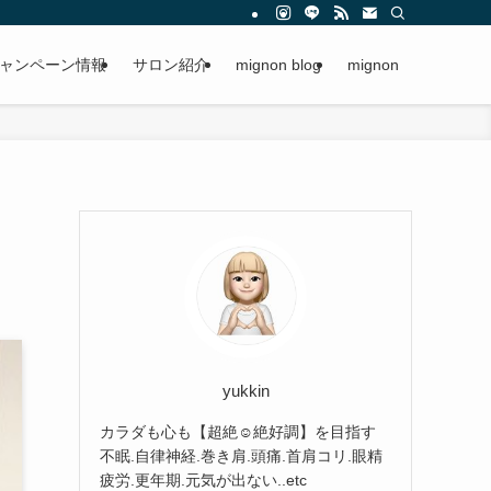
ャンペーン情報
サロン紹介
mignon blog
mignon
yukkin
カラダも心も【超絶☺︎絶好調】を目指す
不眠.自律神経.巻き肩.頭痛.首肩コリ.眼精
疲労.更年期.元気が出ない..etc