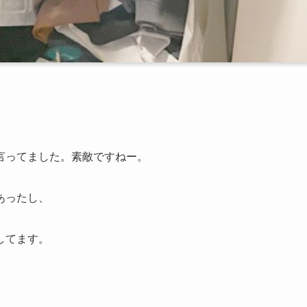
言ってました。素敵ですねー。
あったし、
してます。