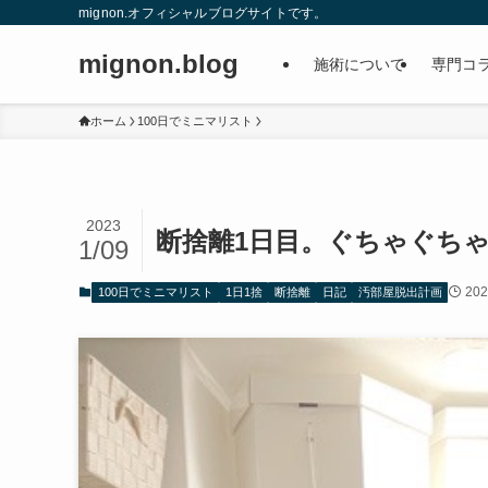
mignon.オフィシャルブログサイトです。
mignon.blog
施術について
専門コ
ホーム
100日でミニマリスト
2023
断捨離1日目。ぐちゃぐち
1/09
20
100日でミニマリスト
1日1捨
断捨離
日記
汚部屋脱出計画