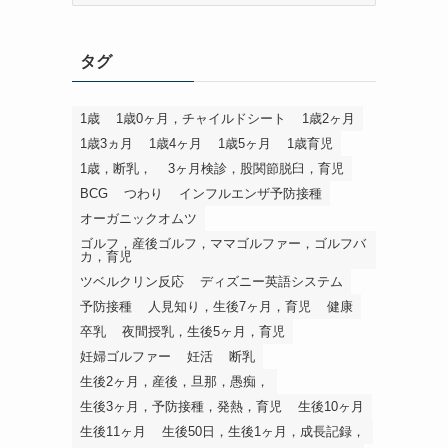
ゴ
リ
タグ
1歳
1歳0ヶ月，チャイルドシート
1歳2ヶ月
1歳3ヵ月
1歳4ヶ月
1歳5ヶ月
1歳育児
1歳，断乳，
3ヶ月検診，股関節脱臼，育児
BCG
つわり
インフルエンザ予防接種
オーガニックオムツ
ゴルフ，産後ゴルフ，ママゴルファー，ゴルフバ
カ，育児
ツベルクリン反応
ディズニー英語システム
予防接種
人見知り，生後7ヶ月，育児
健康
卒乳
夜間授乳，生後5ヶ月，育児
妊婦ゴルファー
妊活
断乳
生後2ヶ月，産後，旦那，愚痴，
生後3ヶ月，予防接種，発熱，育児
生後10ヶ月
生後11ヶ月
生後50日，生後1ヶ月，成長記録，