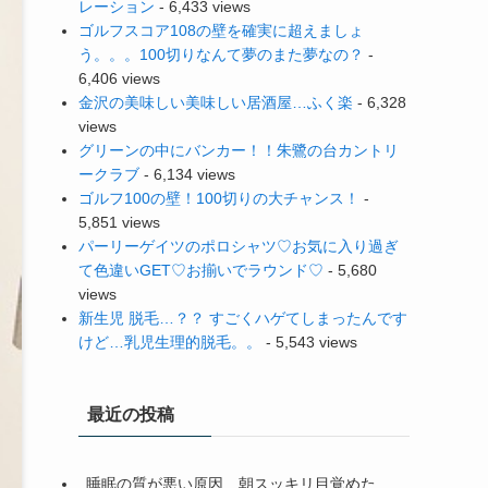
レーション
- 6,433 views
ゴルフスコア108の壁を確実に超えましょ
う。。。100切りなんて夢のまた夢なの？
-
6,406 views
金沢の美味しい美味しい居酒屋…ふく楽
- 6,328
views
グリーンの中にバンカー！！朱鷺の台カントリ
ークラブ
- 6,134 views
ゴルフ100の壁！100切りの大チャンス！
-
5,851 views
パーリーゲイツのポロシャツ♡お気に入り過ぎ
て色違いGET♡お揃いでラウンド♡
- 5,680
views
新生児 脱毛…？？ すごくハゲてしまったんです
けど…乳児生理的脱毛。。
- 5,543 views
最近の投稿
睡眠の質が悪い原因…朝スッキリ目覚めた