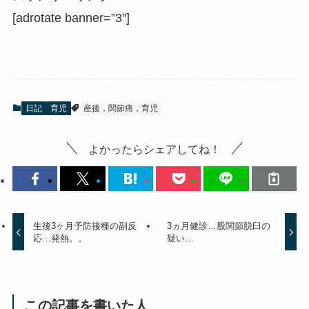
[adrotate banner=”3″]
日記
育児
産後，関節痛，育児
よかったらシェアしてね！
生後3ヶ月予防接種の副反
3ヵ月健診…股関節脱臼の
応…発熱。。
疑い…
この記事を書いた人