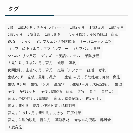
リ
タグ
1歳
1歳0ヶ月，チャイルドシート
1歳2ヶ月
1歳3ヵ月
1歳4ヶ月
1歳5ヶ月
1歳育児
1歳，断乳，
3ヶ月検診，股関節脱臼，育児
BCG
つわり
インフルエンザ予防接種
オーガニックオムツ
ゴルフ，産後ゴルフ，ママゴルファー，ゴルフバカ，育児
ツベルクリン反応
ディズニー英語システム
予防接種
人見知り，生後7ヶ月，育児
健康
卒乳
夜間授乳，生後5ヶ月，育児
妊婦ゴルファー
妊活
断乳
生後2ヶ月，産後，旦那，愚痴，
生後3ヶ月，予防接種，発熱，育児
生後10ヶ月
生後11ヶ月
生後50日，生後1ヶ月，成長記録，
生理
産後
産後2ヶ月
産後，関節痛，育児
美容
育児
育児日記
育児，予防接種，1歳健診
育児，成長記録，生後2ヶ月，
育児，新生児，便秘，便秘対策，綿棒刺激
育児，生後1ヶ月，新生児，あせも，汗疹対策
育児，生理的脱毛，新生児
英語教材
赤ちゃん便秘
離乳食
１歳育児