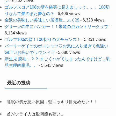
ン
- 6,433 views
ゴルフスコア108の壁を確実に超えましょう。。。100切
りなんて夢のまた夢なの？
- 6,406 views
金沢の美味しい美味しい居酒屋…ふく楽
- 6,328 views
グリーンの中にバンカー！！朱鷺の台カントリークラブ
-
6,134 views
ゴルフ100の壁！100切りの大チャンス！
- 5,851 views
パーリーゲイツのポロシャツ♡お気に入り過ぎて色違い
GET♡お揃いでラウンド♡
- 5,680 views
新生児 脱毛…？？ すごくハゲてしまったんですけど…乳
児生理的脱毛。。
- 5,543 views
最近の投稿
睡眠の質が悪い原因…朝スッキリ目覚めたい！！
首がツライ人は股関節も硬い…