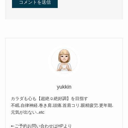
yukkin
カラダも心も【超絶☺︎絶好調】を目指す
不眠.自律神経.巻き肩.頭痛.首肩コリ.眼精疲労.更年期.
元気が出ない..etc
➸ご予約お問い合わせはHPより