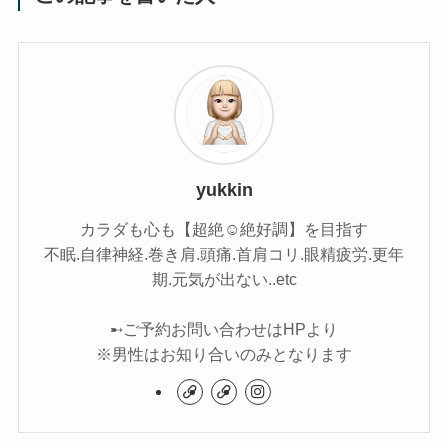
yukkin
カラダも心も【超絶☺︎絶好調】を目指す
不眠.自律神経.巻き肩.頭痛.首肩コリ.眼精疲労.更年
期.元気が出ない..etc
➸ご予約お問い合わせはHPより
※男性はお知り合いのみとなります