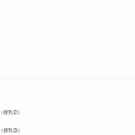
る（授乳②）
る（授乳③）