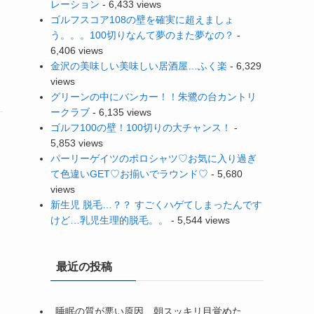
レーション
- 6,433 views
ゴルフスコア108の壁を確実に超えましょ
う。。。100切りなんて夢のまた夢なの？
-
6,406 views
金沢の美味しい美味しい居酒屋…ふく楽
- 6,329
views
グリーンの中にバンカー！！朱鷺の台カントリ
ークラブ
- 6,135 views
ゴルフ100の壁！100切りの大チャンス！
-
5,853 views
パーリーゲイツのポロシャツ♡お気に入り過ぎ
て色違いGET♡お揃いでラウンド♡
- 5,680
views
新生児 脱毛…？？ すごくハゲてしまったんです
けど…乳児生理的脱毛。。
- 5,544 views
最近の投稿
睡眠の質が悪い原因…朝スッキリ目覚めた