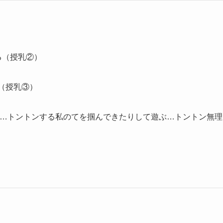
る（授乳②）
る（授乳③）
感じ…トントンする私のてを掴んできたりして遊ぶ…トントン無理