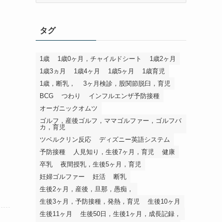
ゴ
リ
タグ
1歳
1歳0ヶ月，チャイルドシート
1歳2ヶ月
1歳3ヵ月
1歳4ヶ月
1歳5ヶ月
1歳育児
1歳，断乳，
3ヶ月検診，股関節脱臼，育児
BCG
つわり
インフルエンザ予防接種
オーガニックオムツ
ゴルフ，産後ゴルフ，ママゴルファー，ゴルフバ
カ，育児
ツベルクリン反応
ディズニー英語システム
予防接種
人見知り，生後7ヶ月，育児
健康
卒乳
夜間授乳，生後5ヶ月，育児
妊婦ゴルファー
妊活
断乳
生後2ヶ月，産後，旦那，愚痴，
生後3ヶ月，予防接種，発熱，育児
生後10ヶ月
生後11ヶ月
生後50日，生後1ヶ月，成長記録，