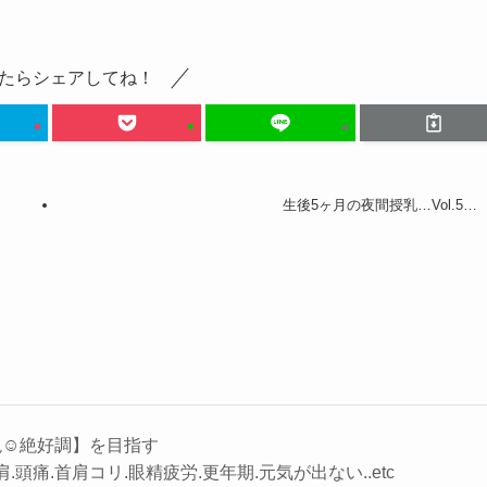
たらシェアしてね！
生後5ヶ月の夜間授乳…Vol.5…
☺︎絶好調】を目指す
.頭痛.首肩コリ.眼精疲労.更年期.元気が出ない..etc