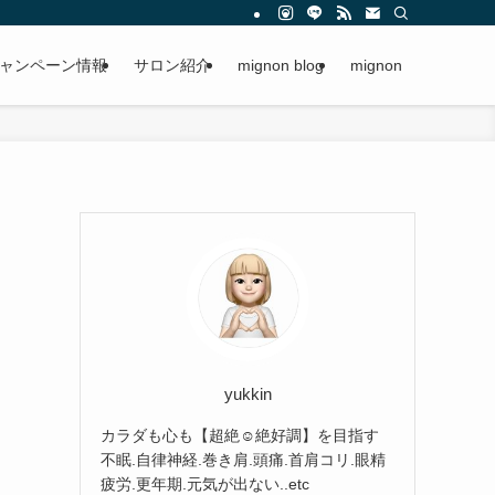
ャンペーン情報
サロン紹介
mignon blog
mignon
yukkin
カラダも心も【超絶☺︎絶好調】を目指す
不眠.自律神経.巻き肩.頭痛.首肩コリ.眼精
疲労.更年期.元気が出ない..etc